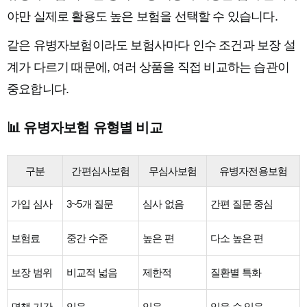
야만 실제로 활용도 높은 보험을 선택할 수 있습니다.
같은 유병자보험이라도 보험사마다 인수 조건과 보장 설
계가 다르기 때문에, 여러 상품을 직접 비교하는 습관이
중요합니다.
📊 유병자보험 유형별 비교
구분
간편심사보험
무심사보험
유병자전용보험
가입 심사
3~5개 질문
심사 없음
간편 질문 중심
보험료
중간 수준
높은 편
다소 높은 편
보장 범위
비교적 넓음
제한적
질환별 특화
면책 기간
있음
있음
있을 수 있음